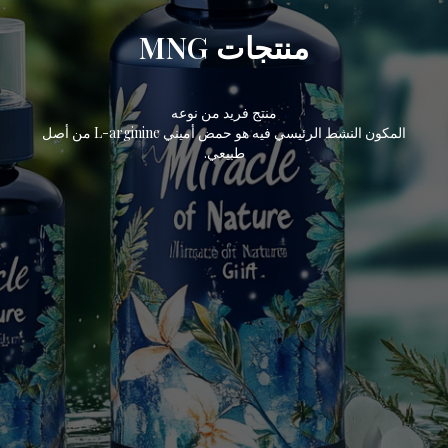
منتجات MNG
منتج فريد من نوعه
المكون النشط الرئيسي فيه هو حمض أميني L-arginine من أصل
طبيعي.