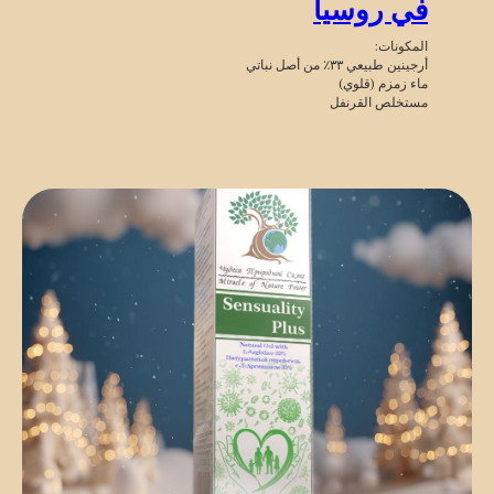
في روسيا
المكونات:
أرجينين طبيعي ٣٣٪ من أصل نباتي
ماء زمزم (قلوي)
مستخلص القرنفل