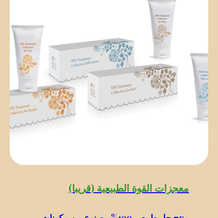
معجزات القوة الطبيعية (قريبا)
منتج جل طبيعي 100% مصنوع من مكونات