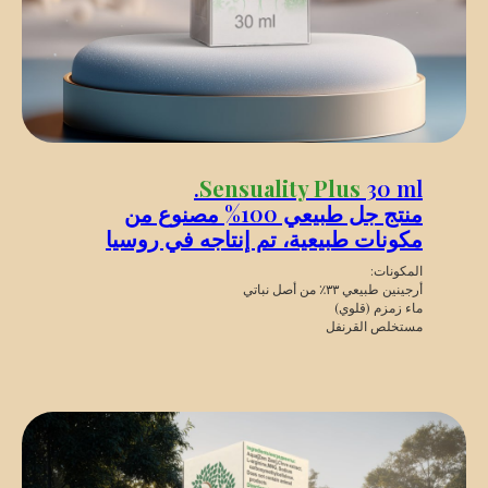
Sensuality Plus
30 ml.
منتج جل طبيعي 100% مصنوع من
مكونات طبيعية، تم إنتاجه في روسيا
المكونات:
أرجينين طبيعي ٣٣٪ من أصل نباتي
ماء زمزم (قلوي)
مستخلص القرنفل