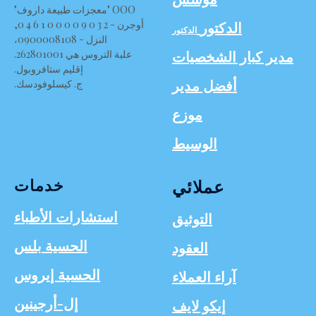
OOO "معجزات طبيعة داروف"
الدكتور
أوجرن - 2 3 0 9 0 0 0 0 1 6 4 0,
الدكتور
النزل - 0900008108،
مدير كبار الشخصيات
علبة التروس هي 262801001.
إقليم ستافروبول.
أفضل مدير
ج. كيسلوفودسك.
موزع
الوسيط
خدمات
عملائي
استشارات الأطباء
التوثيق
الحسية بلس
العقود
الحسية إيروس
آراء العملاء
إل-أرجينين
إيكو لايف