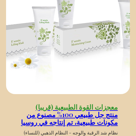
معجزات القوة الطبيعية (قريبا)
منتج جل طبيعي 100% مصنوع من
مكونات طبيعية، تم إنتاجه في روسيا
نظام شد الرقبة والوجه - النظام الذهبي (للنساء)