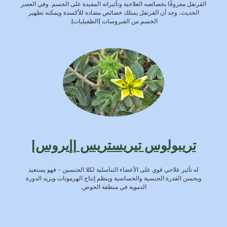
القرنفل معروفًا بخصائصه العلاجية وتأثيراته المفيدة على الجسم. وفي العصر
الحديث، وجد أن القرنفل يمتلك خصائص مضادة للأكسدة ويمكنه تطهير
الجسم من الفيروسات [الطفيليات].
تريبولوس تيريستريس [إيروس]
له تأثير علاجي قوي على الأعضاء التناسلية لكلا الجنسين - فهو يستعيد
ويحسن القدرة الجنسية والحساسية وينظم إنتاج الهرمونات ويزيد الدورة
الدموية في منطقة الحوض.