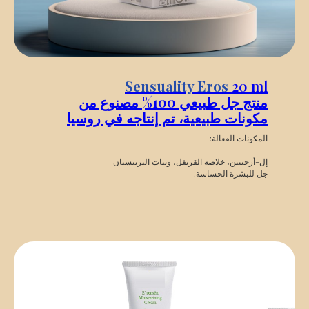
Sensuality Eros
20 ml
منتج جل طبيعي 100% مصنوع من
مكونات طبيعية، تم إنتاجه في روسيا
المكونات الفعالة:
إل-أرجينين، خلاصة القرنفل، ونبات التريبستان
جل للبشرة الحساسة.