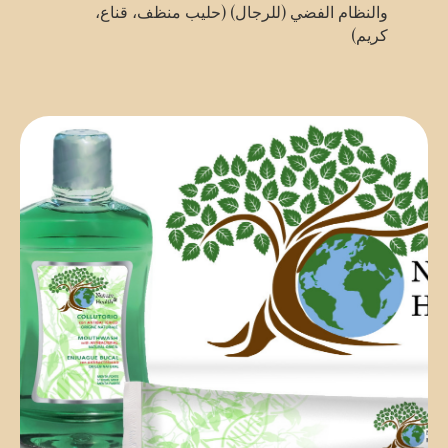
والنظام الفضي (للرجال) (حليب منظف، قناع،
كريم)