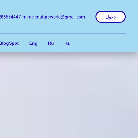
دخول
286554447, miraclenatureworld@gmail.com
BlogSpot
Eng
Ru
Kz