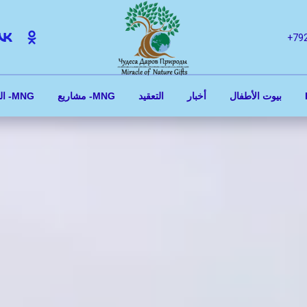
+79
بيوت الأطفال
أخبار
التعقيد
مشاريع -MNG
المنتج -MNG