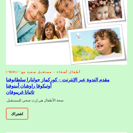
أطفال أصحاء - مستقبل سعيد مع "MNG"!
مقدم الندوة عبر الإنترنت - كوركماز جولنارا سلطانوفنا
أوتيكوفا راوشان أبينوفنا
تاتيانا غريبوفان
صحة الأطفال هي إرث صحي للمستقبل.
اشتراك