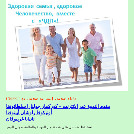
عائلة صحية، إنسانية صحية، مع "MNG"!
مقدم الندوة عبر الإنترنت - كوركماز جولنارا سلطانوفنا
أوتيكوفا راوشان أبينوفنا
تاتيانا غريبوفان
نستيقظ ونحصل على شحنة من البهجة والطاقة طوال اليوم.