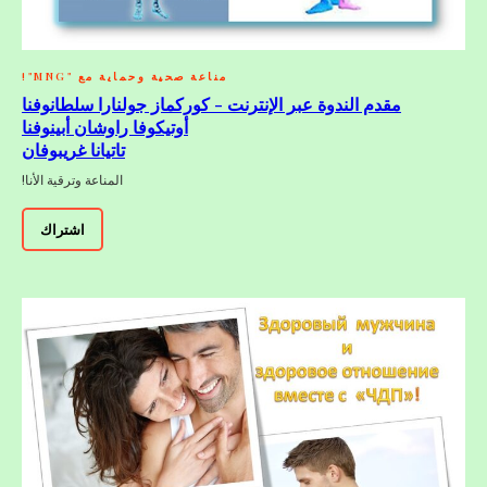
مناعة صحية وحماية مع "MNG"!
مقدم الندوة عبر الإنترنت - كوركماز جولنارا سلطانوفنا
أوتيكوفا راوشان أبينوفنا
تاتيانا غريبوفان
المناعة وترقية الأنا!
اشتراك