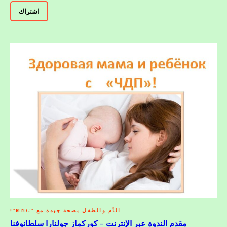
اشتراك
الأم والطفل بصحة جيدة مع "MNG"!
مقدم الندوة عبر الإنترنت - كوركماز جولنارا سلطانوفنا