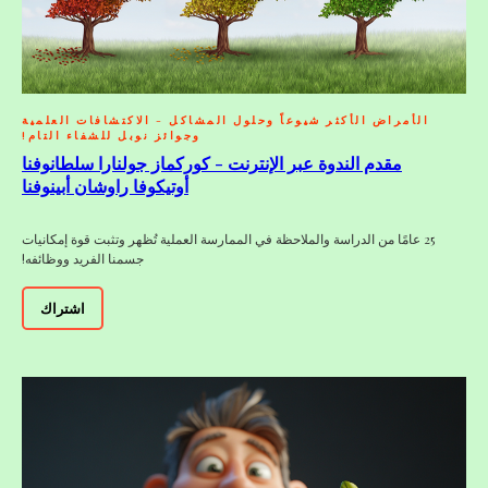
الأمراض الأكثر شيوعاً وحلول المشاكل - الاكتشافات العلمية
وجوائز نوبل للشفاء التام!
مقدم الندوة عبر الإنترنت - كوركماز جولنارا سلطانوفنا
أوتيكوفا راوشان أبينوفنا
25 عامًا من الدراسة والملاحظة في الممارسة العملية تُظهر وتثبت قوة إمكانيات
جسمنا الفريد ووظائفه!
اشتراك