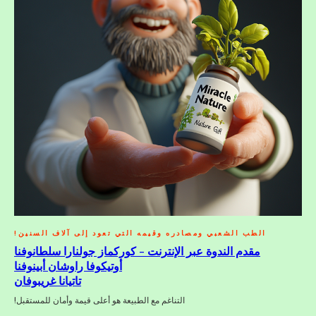
الطب الشعبي ومصادره وقيمه التي تعود إلى آلاف السنين!
مقدم الندوة عبر الإنترنت - كوركماز جولنارا سلطانوفنا
أوتيكوفا راوشان أبينوفنا
تاتيانا غريبوفان
التناغم مع الطبيعة هو أعلى قيمة وأمان للمستقبل!