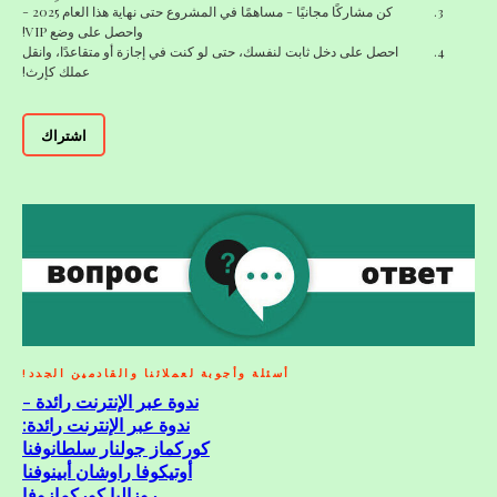
كن مشاركًا مجانيًا - مساهمًا في المشروع حتى نهاية هذا العام 2025 -
واحصل على وضع VIP!
احصل على دخل ثابت لنفسك، حتى لو كنت في إجازة أو متقاعدًا، وانقل
عملك كإرث!
اشتراك
أسئلة وأجوبة لعملائنا والقادمين الجدد!
ندوة عبر الإنترنت رائدة -
ندوة عبر الإنترنت رائدة:
كوركماز جولنار سلطانوفنا
أوتيكوفا راوشان أبينوفنا
روزاليا كوركمازوفا