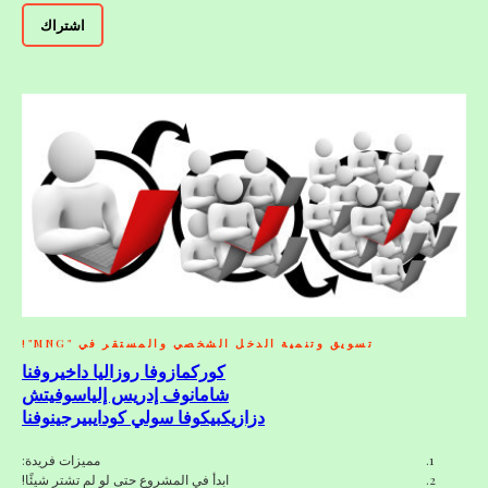
اشتراك
تسويق وتنمية الدخل الشخصي والمستقر في "MNG"!
كوركمازوفا روزاليا داخيروفنا
شامانوف إدريس إلياسوفيتش
دزازيكبيكوفا سولي كودايبيرجينوفنا
مميزات فريدة:
ابدأ في المشروع حتى لو لم تشترِ شيئًا!