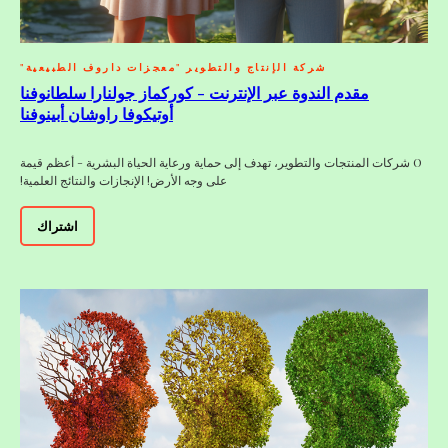
شركة الإنتاج والتطوير "معجزات داروف الطبيعية"
مقدم الندوة عبر الإنترنت - كوركماز جولنارا سلطانوفنا
أوتيكوفا راوشان أبينوفنا
O شركات المنتجات والتطوير، تهدف إلى حماية ورعاية الحياة البشرية - أعظم قيمة
على وجه الأرض! الإنجازات والنتائج العلمية!
اشتراك