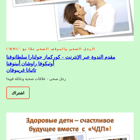
الرجل الصحي والموقف الصحي معًا مع "MNG"!
مقدم الندوة عبر الإنترنت - كوركماز جولنارا سلطانوفنا
أوتيكوفا راوشان أبينوفنا
تاتيانا غريبوفان
رجل صحي - علاقات صحية وعائلة قوية!
اشتراك