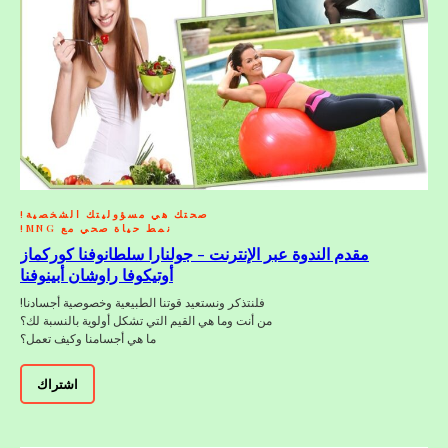
صحتك هي مسؤوليتك الشخصية!
نمط حياة صحي مع MNG!
مقدم الندوة عبر الإنترنت - جولنارا سلطانوفنا كوركماز
أوتيكوفا راوشان أبينوفنا
فلنتذكر ونستعيد قوتنا الطبيعية وخصوصية أجسادنا!
من أنت وما هي القيم التي تشكل أولوية بالنسبة لك؟
ما هي أجسامنا وكيف تعمل؟
اشتراك