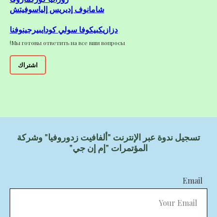
شامانوف إديريس إلياسوفيتش
دزازيكبيكوفا سولي كودايبيرجينوفنا
Мы готовы ответить на все вши вопросы!
اشتراك
تسجيل ندوة عبر الإنترنت "ألفافيت زدوروفيا" وشركة
المؤتمرات "إم إن جي"
Email