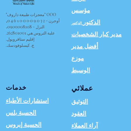
مؤسس
OOO "معجزات طبيعة داروف"
الدكتور
أوجرن - 2 3 0 9 0 0 0 0 1 6 4 0,
الدكتور
النزل - 0900008108،
مدير كبار الشخصيات
علبة التروس هي 262801001.
إقليم ستافروبول.
أفضل مدير
ج. كيسلوفودسك.
موزع
الوسيط
خدمات
عملائي
استشارات الأطباء
التوثيق
الحسية بلس
العقود
الحسية إيروس
آراء العملاء